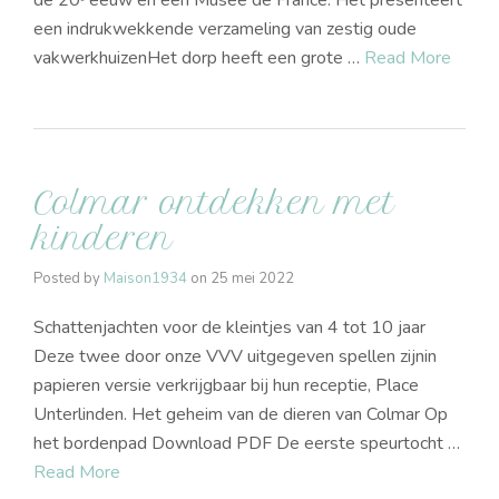
de 20ᵉ eeuw en een Musée de France. Het presenteert
een indrukwekkende verzameling van zestig oude
vakwerkhuizenHet dorp heeft een grote …
Read More
Colmar ontdekken met
kinderen
Posted by
Maison1934
on
25 mei 2022
Schattenjachten voor de kleintjes van 4 tot 10 jaar
Deze twee door onze VVV uitgegeven spellen zijnin
papieren versie verkrijgbaar bij hun receptie, Place
Unterlinden. Het geheim van de dieren van Colmar Op
het bordenpad Download PDF De eerste speurtocht …
Read More