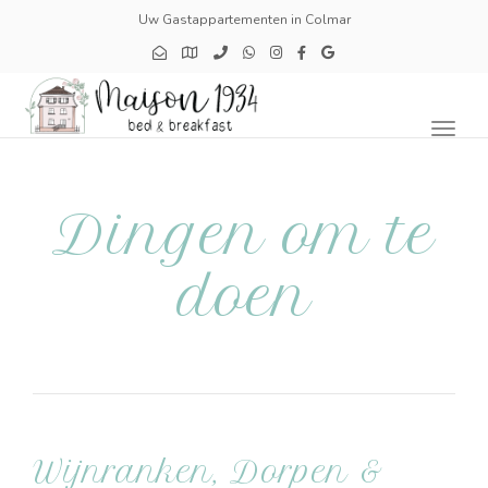
Uw Gastappartementen in Colmar
Toggl
naviga
Dingen om te
doen
Wijnranken, Dorpen &