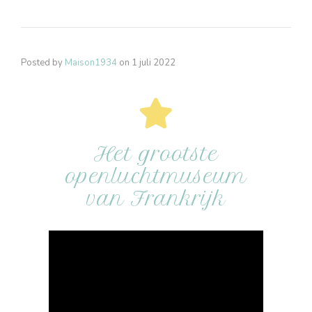
Posted by
Maison1934
on
1 juli 2022
Het grootste
openluchtmuseum
van Frankrijk