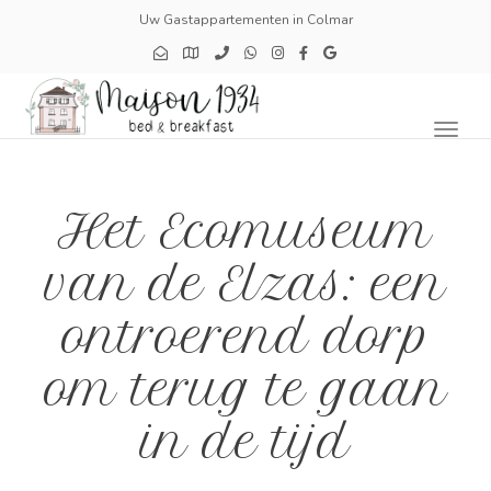
Uw Gastappartementen in Colmar
Toggl
naviga
Het Ecomuseum
van de Elzas: een
ontroerend dorp
om terug te gaan
in de tijd