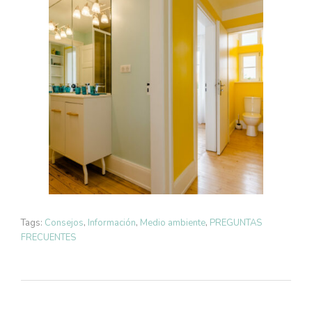
Tags:
Consejos
,
Información
,
Medio ambiente
,
PREGUNTAS
FRECUENTES