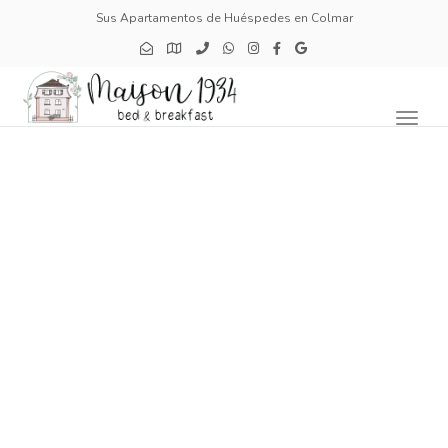
Sus Apartamentos de Huéspedes en Colmar
Toggl
naviga
Saborear
La Dolce Vita alsaciana existe y se comparte
generosamente