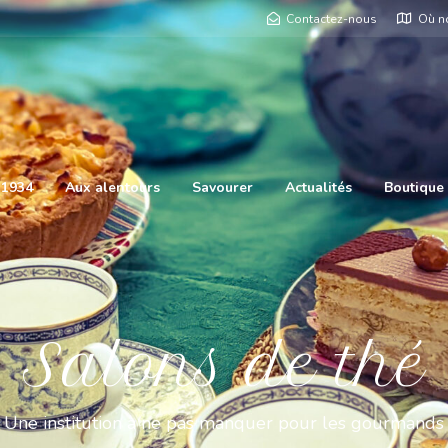
Contactez-nous
Où n
 1934
Aux alentours
Savourer
Actualités
Boutique
Salons de thé
Une institution à ne pas manquer pour les gourmands