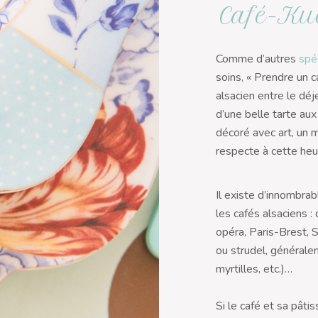
Café-Ku
Comme d’autres
spé
soins,
« Prendre un c
alsacien entre le déje
d’une belle tarte aux
décoré avec art, un 
respecte à cette heur
Il existe d’innombra
les cafés alsaciens :
opéra, Paris-Brest, 
ou strudel, généralem
myrtilles, etc.)…
Si le café et sa pâti