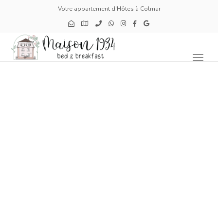
Votre appartement d'Hôtes à Colmar
Toggl
naviga
Découvrez nos
alentours
Laissez-vous dépayser autour de la Maison 1934