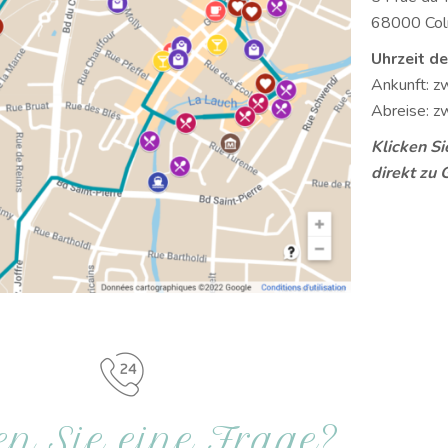
68000 Colm
Uhrzeit d
Ankunft: z
Abreise: z
Klicken Si
direkt zu
n Sie eine Frage?