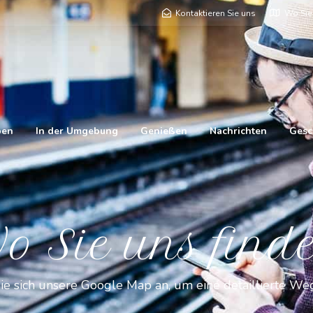
Kontaktieren Sie uns
Wo Sie
ben
In der Umgebung
Genießen
Nachrichten
Gesc
o Sie uns find
ie sich unsere Google Map an, um eine detaillierte We