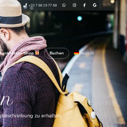
 uns finden
+33 7 66 19 77 68
henkkarten-Shop
Buchen
Deutsch
en
gbeschreibung zu erhalten.