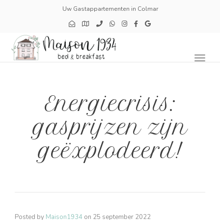
Uw Gastappartementen in Colmar
Toggl
naviga
Energiecrisis:
gasprijzen zijn
geëxplodeerd!
Posted by
Maison1934
on
25 september 2022