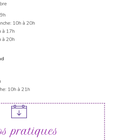
bre
19h
anche: 10h à 20h
h à 17h
h à 20h
nd
h
che: 10h à 21h
os pratiques