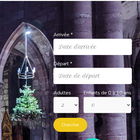
Arrivée *
Date d'arrivée
Départ *
Date de départ
Adultes
Enfants de 0 à 10 ans
Chercher