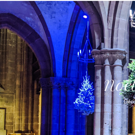
Noë
Déco