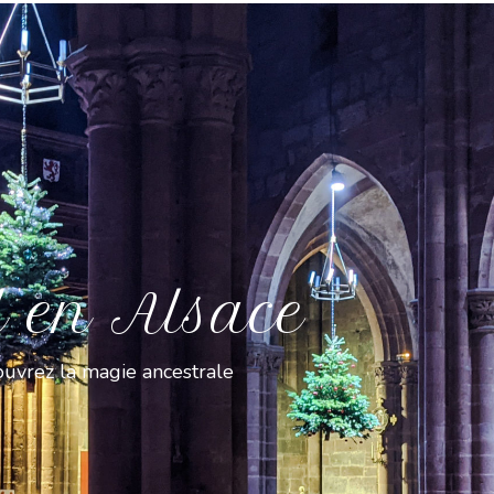
l en Alsace
uvrez la magie ancestrale