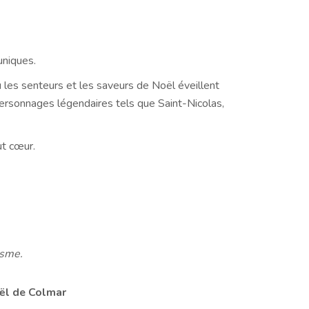
uniques.
ù les senteurs et les saveurs de Noël éveillent
 personnages légendaires tels que Saint-Nicolas,
ut cœur.
isme.
ël de Colmar