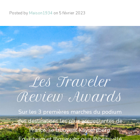
Posted by
Maison1934
on
5 février 2023
Les Traveler
Review Awards
Sur les 3 premières marches du podium
des destinations les plus accueillantes de
France, se trouvent Kaysersberg,
Eguisheim et Riquewihr puis Ribeauvillé